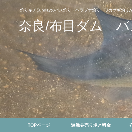
釣りキチSundayのバス釣り・ヘラブナ釣り・ワカサギ釣
奈良/布目ダム 
TOPページ
遊漁券売り場と料金