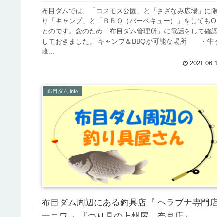
布目ダムでは、「コスモス公園」と「さざなみ広場」に
り「キャンプ」と「ＢＢＱ（バーベキュー）」をしてもO
とのです。念のため「布目ダム管理所」に電話をして確
しておきました。 キャンプ＆BBQが可能な場所 ・牛
峰...
2021.06.
布目ダム info
布目ダム周辺にある釣具店『 ヘラブナ専門
ナニワ 』『つり具の上州屋 奈良店』