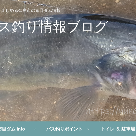
りが楽しめる奈良市の布目ダム情報
バス釣り情報ブログ
布目ダム info
バス釣りポイント
トイレ ＆ 駐車場