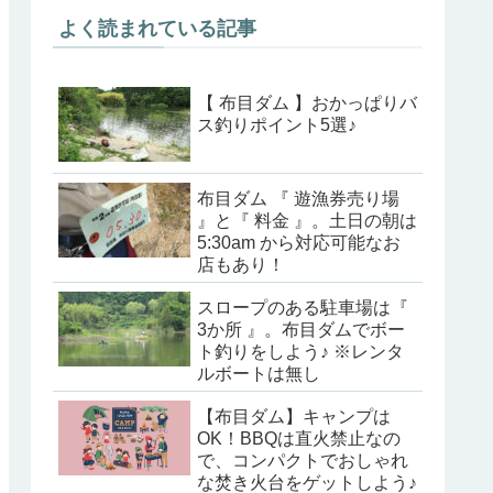
よく読まれている記事
【 布目ダム 】おかっぱりバ
ス釣りポイント5選♪
布目ダム 『 遊漁券売り場
』と『 料金 』。土日の朝は
5:30am から対応可能なお
店もあり！
スロープのある駐車場は『
3か所 』。布目ダムでボー
ト釣りをしよう♪ ※レンタ
ルボートは無し
【布目ダム】キャンプは
OK！BBQは直火禁止なの
で、コンパクトでおしゃれ
な焚き火台をゲットしよう♪